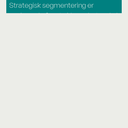
Strategisk segmentering er
avgjørende for at virksomheter skal
kunne prioritere investeringer i
segmenter med høy langsiktig
avkastning. Dette fungerer som et
styringsverktøy for innovasjon og
utvikling av produkter og tjenester
og legger premisser for effektiv
markedskommunikasjon.
Les mer her
Konkurranse­fortrinn